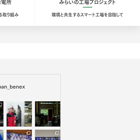
発電所
みらいの工場プロジェクト
る取り組み
環境と共生する
スマート工場を目指して
pan_benex