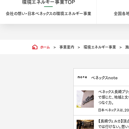
環境エネルギー事業TOP
会社の想い・
日本ベネックスの環境エネルギー事業
全国各
ホーム
>
事業案内
>
環境エネルギー事業
>
施
ベネックスnote
ベネックス長崎ブリ
で感じた、地域と文
つなぐ力。
日本ベネックスは、20
り長崎市の文化施設
クホール』のネーミン
【長崎ヴェルカ】頂
取得し、「ベネックス長崎
では行けない。想い