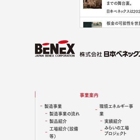
までの舞台裏。
日本ベネックスは202
ーズンより、プロバス
チーム 長崎ヴェルカ
板金の可能性を世
ルパートナーを務めて[
EETAL が3dayso
示した“序章”
日本ベネックスが取り
の新しい可能性を追
ボレーションプロジェ
面談は『お茶会』か
EETAL（イータル）
員が安全基地にな
[･･･]
制度
新しい環境に飛び込
ばん心強いのは「安
相手がいること」かも
映画『いろは』を語り
日本ベネックスには、
れるアイデンティテ
事業案内
[･･･]
残した余白
製造事業
環境エネルギー事
日本ベネックスは、長
置く企業として、オー
製造事業の流れ
業
で制作された横尾初
映画『いろは』が映
製品紹介
実績紹介
新作『いろは』に協賛
監督に訊く、自己肯
みらいの工場
工場紹介（設備
[･･･]
プロジェクト
代表作『おいしくて泣
等）
映画やテレビドラマ