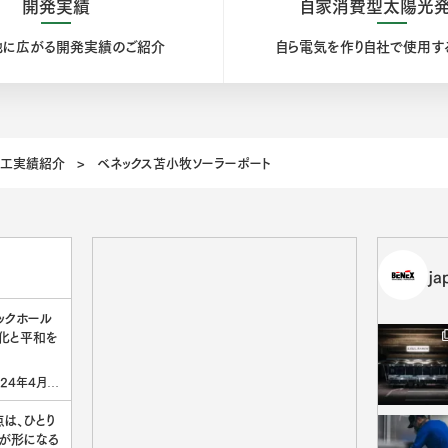
開発実績
自家消費型太陽光
地に広がる
開発実績のご紹介
自ら電気を作り自社で
使用す
工実績紹介
>
ベネックス苫小牧ソーラーポート
ja
ックホール
化と平和を
24年4月よ
『長崎ブリッ
グライツを
点は、ひとり
ブ[･･･]
が形になる