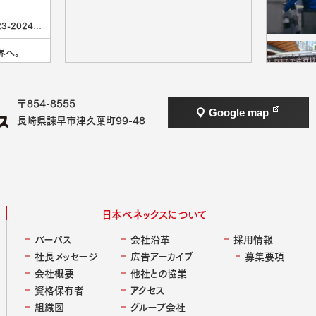
3-2024シ
ケットボール
のオフィシャ
界へ。
･･･]
fdesignで
組む、“板金
〒854-8555
求する“コラ
Google map
長崎県諫早市津久葉町99-48
クト
ら。先輩社
は、デンマ
るメンター
むとき、いち
心して話せる
しれません。
尽くす。揺
新入社員
ィと、物語が
日本ベネックスについて
パーパス
会社沿革
採用情報
崎に拠点を
ル長崎ロケ
社長メッセージ
広告アーカイブ
募集要項
喜監督の最
すもの。横尾
会社概要
他社との協業
しています。
定感と長崎
資格保有者
アクセス
くとき』など
組織図
グループ会社
で次々と話題