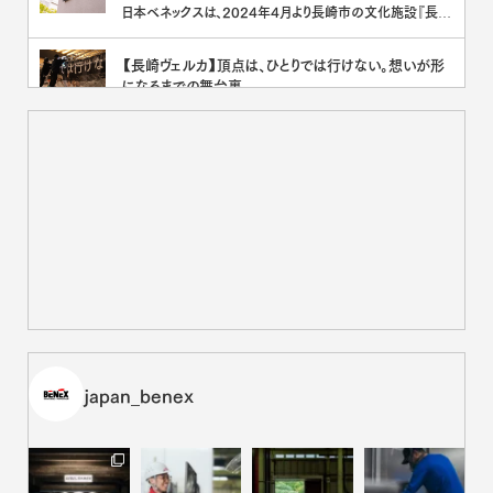
日本ベネックスは、2024年4月より長崎市の文化施設『長崎
ブリックホール』のネーミングライツを取得し、「ベネックス長
崎ブ[･･･]
【長崎ヴェルカ】頂点は、ひとりでは行けない。想いが形
になるまでの舞台裏。
日本ベネックスは2023-2024シーズンより、プロバスケット
ボールチーム 長崎ヴェルカのオフィシャルパートナーを務め
て[･･･]
板金の可能性を世界へ。EETAL が3daysofdesignで
示した“序章”
日本ベネックスが取り組む、“板金の新しい可能性を追求す
る“コラボレーションプロジェクト EETAL（イータル）は、デン
マ[･･･]
面談は『お茶会』から。先輩社員が安全基地になるメン
ター制度
新しい環境に飛び込むとき、いちばん心強いのは「安心して
話せる相手がいること」かもしれません。日本ベネックスに
は、新入社員[･･･]
映画『いろは』を語り尽くす。揺れるアイデンティティと、物
japan_benex
語が残した余白
日本ベネックスは、長崎に拠点を置く企業として、オール長崎
ロケで制作された横尾初喜監督の最新作『いろは』に協賛
しています。[･･･]
映画『いろは』が映すもの。横尾監督に訊く、自己肯定感