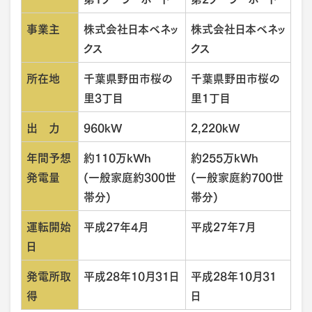
事業主
株式会社日本ベネッ
株式会社日本ベネッ
クス
クス
所在地
千葉県野田市桜の
千葉県野田市桜の
里3丁目
里1丁目
出 力
960kW
2,220kW
年間予想
約110万kWh
約255万kWh
発電量
(一般家庭約300世
(一般家庭約700世
帯分)
帯分)
運転開始
平成27年4月
平成27年7月
日
発電所取
平成28年10月31日
平成28年10月31
得
日