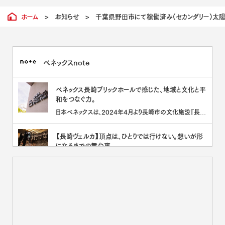
ホーム
>
お知らせ
>
千葉県野田市にて稼働済み(セカンダリー)太陽
ベネックスnote
ベネックス長崎ブリックホールで感じた、地域と文化と平
和をつなぐ力。
日本ベネックスは、2024年4月より長崎市の文化施設『長崎
ブリックホール』のネーミングライツを取得し、「ベネックス長
崎ブ[･･･]
【長崎ヴェルカ】頂点は、ひとりでは行けない。想いが形
になるまでの舞台裏。
日本ベネックスは2023-2024シーズンより、プロバスケット
ボールチーム 長崎ヴェルカのオフィシャルパートナーを務め
て[･･･]
板金の可能性を世界へ。EETAL が3daysofdesignで
示した“序章”
日本ベネックスが取り組む、“板金の新しい可能性を追求す
る“コラボレーションプロジェクト EETAL（イータル）は、デン
マ[･･･]