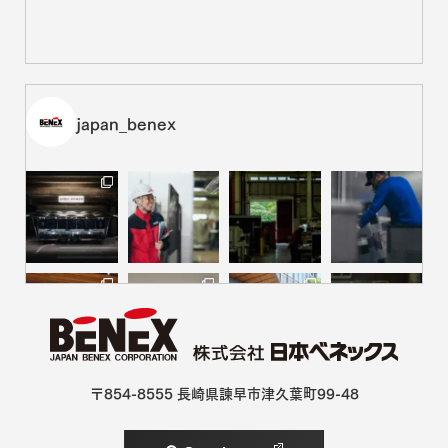
面談は『お茶会』から。先輩社員が安全基地になるメン
ター制度
新しい環境に飛び込むとき、いちばん心強いのは「安心して
話せる相手がいること」かもしれません。日本ベネックスに
は、新入社員[･･･]
映画『いろは』を語り尽くす。揺れるアイデンティティと、物
japan_benex
語が残した余白
日本ベネックスは、長崎に拠点を置く企業として、オール長崎
ロケで制作された横尾初喜監督の最新作『いろは』に協賛
しています。[･･･]
映画『いろは』が映すもの。横尾監督に訊く、自己肯定感
と長崎
代表作『おいしくて泣くとき』など映画やテレビドラマで次々
と話題作を発表している長崎県佐世保市出身の映画監督、
横尾初喜さん[･･･]
経験の積み重ねで成長を実感。ライフも重視する1年目
社員の仕事観
「ワークライフバランス」という言葉が一般化した今日です
が、その理想の形は人それぞれ。今回は、自分にとっての”ち
ょうどいい[･･･]
愛がとまらない。長崎ヴェルカの沼にハマった社員たち
〒854-8555
長崎県諫早市津久葉町99-48
日本ベネックスは、長崎県初のプロバスケットボールクラブで
ある長崎ヴェルカを、オフィシャルパートナーとして応援して