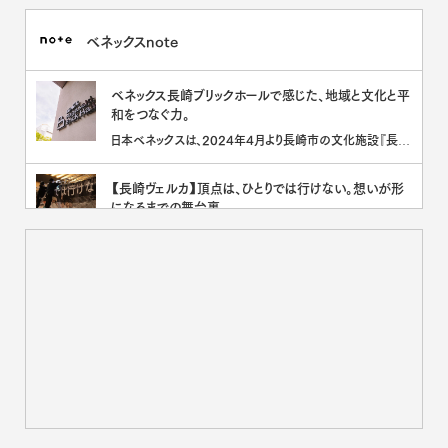
ベネックスnote
ベネックス長崎ブリックホールで感じた、地域と文化と平
和をつなぐ力。
日本ベネックスは、2024年4月より長崎市の文化施設『長崎
ブリックホール』のネーミングライツを取得し、「ベネックス長
崎ブ[･･･]
【長崎ヴェルカ】頂点は、ひとりでは行けない。想いが形
になるまでの舞台裏。
日本ベネックスは2023-2024シーズンより、プロバスケット
ボールチーム 長崎ヴェルカのオフィシャルパートナーを務め
て[･･･]
板金の可能性を世界へ。EETAL が3daysofdesignで
示した“序章”
日本ベネックスが取り組む、“板金の新しい可能性を追求す
る“コラボレーションプロジェクト EETAL（イータル）は、デン
マ[･･･]
面談は『お茶会』から。先輩社員が安全基地になるメン
ター制度
新しい環境に飛び込むとき、いちばん心強いのは「安心して
話せる相手がいること」かもしれません。日本ベネックスに